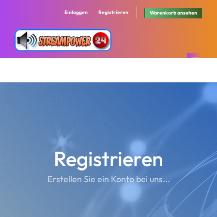
Einloggen
Registrieren
Warenkorb ansehen
Home
Shop
NewsCenter
Alle anzeigen
Registrieren
FAQ´s
Webhosting
Erstellen Sie ein Konto bei uns...
Netzwerkstatus
TeamSpeak 3 - Server
Partnerprogramm
Streamserver Shoutcast 1