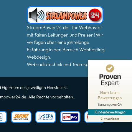
StreamPower24.de - Ihr Webhoster
mit fairen Leitungen und Preisen! Wir
verfügen über eine jahrelange
Erfahrung in den Bereich Webhosting,
Webdesign,
Webradiotechnik und Teamspeak3.
Kundenbewertungen und Erfahrungen zu
Streampower24
MANGELHAFT
 Eigentum des jeweiligen Herstellers.
Noch keine
5,00
/
0,00
mpower24.de. Alle Rechte vorbehalten.
Bewertungen
Streampower24
Erfahren Sie mehr über dieses Bewertungssiegel
Kundenbewertungen
Profil ansehen
01.01.1970
Authentizität