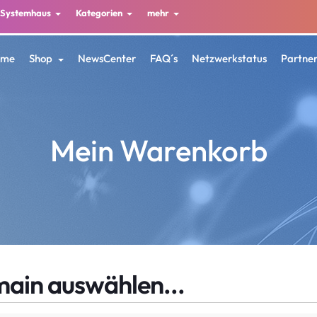
Systemhaus
Kategorien
mehr
ome
Shop
NewsCenter
FAQ´s
Netzwerkstatus
Partne
Mein Warenkorb
ain auswählen...