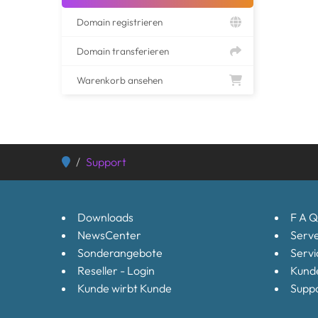
Domain registrieren
Domain transferieren
Warenkorb ansehen
Support
Downloads
F A Q
NewsCenter
Serve
Sonderangebote
Servi
Reseller - Login
Kund
Kunde wirbt Kunde
Suppo